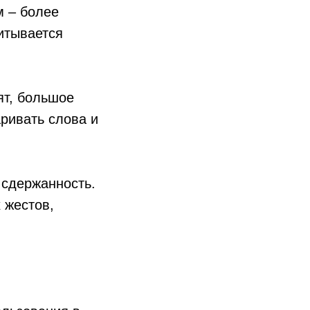
 – более
итывается
ят, большое
аривать слова и
 сдержанность.
 жестов,