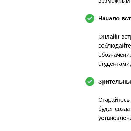
возможным 
Начало вс
Онлайн-встр
соблюдайте
обозначение
студентами,
Зрительный
Старайтесь 
будет созда
установлени