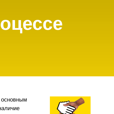
роцессе
т основным
наличие