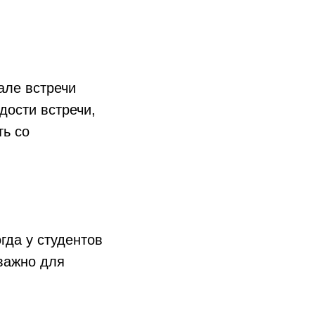
але встречи
дости встречи,
ть со
гда у студентов
 важно для