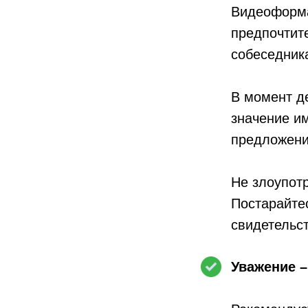
Видеоформа
предпочтит
собеседник
В момент де
значение им
предложения
Не злоупот
Постарайтес
свидетельст
Уважение 