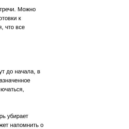
тречи. Можно
отовки к
, что все
т до начала, в
назначенное
лючаться,
рь убирает
жет напомнить о