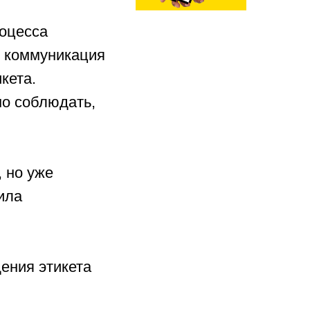
роцесса
 коммуникация
кета.
мо соблюдать,
, но уже
ила
ения этикета